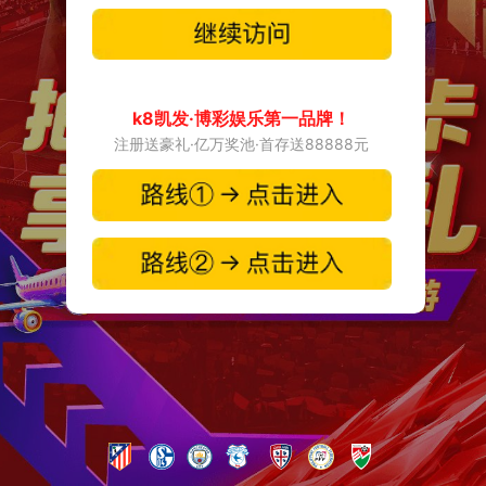
k8凯发·博彩娱乐第一品牌！
注册送豪礼·亿万奖池·首存送88888元